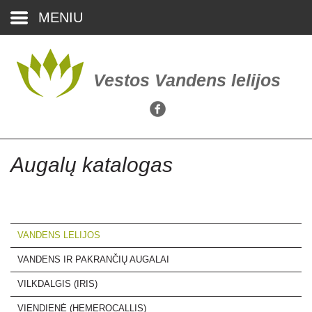
MENIU
Pradžia
Vestos Vandens lelijos
Augalų katalogas
Pirkinių krepšelis
(0)
Augalų katalogas
Kaip įsigyti
Kontaktai
VANDENS LELIJOS
VANDENS IR PAKRANČIŲ AUGALAI
VILKDALGIS (IRIS)
VIENDIENĖ (HEMEROCALLIS)