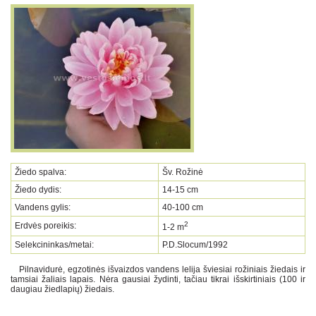
Žiedo spalva:
Šv. Rožinė
Žiedo dydis:
14-15 cm
Vandens gylis:
40-100 cm
2
Erdvės poreikis:
1-2 m
Selekcininkas/metai:
P.D.Slocum/1992
Pilnavidurė, egzotinės išvaizdos vandens lelija šviesiai rožiniais žiedais ir
tamsiai žaliais lapais. Nėra gausiai žydinti, tačiau tikrai išskirtiniais (100 ir
daugiau žiedlapių) žiedais.