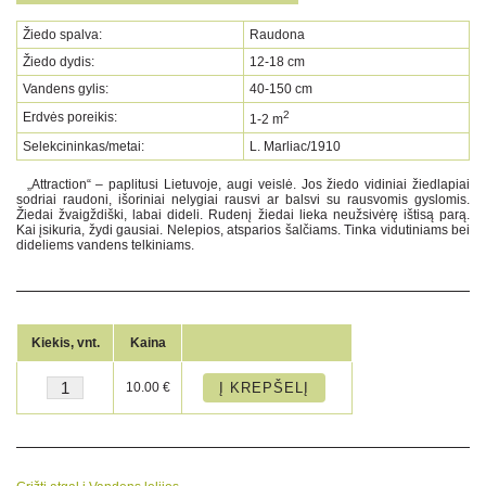
Žiedo spalva:
Raudona
Žiedo dydis:
12-18 cm
Vandens gylis:
40-150 cm
2
Erdvės poreikis:
1-2 m
Selekcininkas/metai:
L. Marliac/1910
„Attraction“ – paplitusi Lietuvoje, augi veislė. Jos žiedo vidiniai žiedlapiai
sodriai raudoni, išoriniai nelygiai rausvi ar balsvi su rausvomis gyslomis.
Žiedai žvaigždiški, labai dideli. Rudenį žiedai lieka neužsivėrę ištisą parą.
Kai įsikuria, žydi gausiai. Nelepios, atsparios šalčiams. Tinka vidutiniams bei
dideliems vandens telkiniams.
Kiekis, vnt.
Kaina
10.00
€