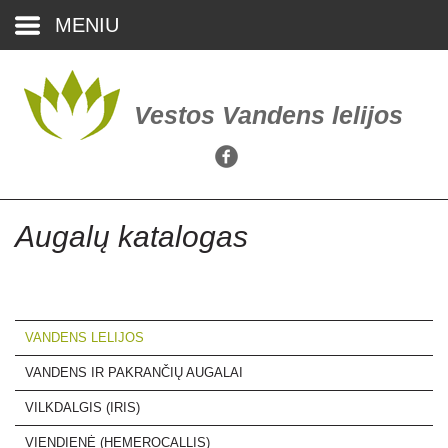
MENIU
Pradžia
Vestos Vandens lelijos
Augalų katalogas
Pirkinių krepšelis
(0)
Augalų katalogas
Kaip įsigyti
Kontaktai
VANDENS LELIJOS
VANDENS IR PAKRANČIŲ AUGALAI
VILKDALGIS (IRIS)
VIENDIENĖ (HEMEROCALLIS)